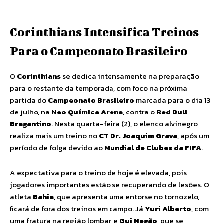
Corinthians Intensifica Treinos
Para o Campeonato Brasileiro
O
Corinthians
se dedica intensamente na preparação
para o restante da temporada, com foco na próxima
partida do
Campeonato Brasileiro
marcada para o dia 13
de julho, na
Neo Química Arena
, contra o
Red Bull
Bragantino
. Nesta quarta-feira (2), o elenco alvinegro
realiza mais um treino no
CT Dr. Joaquim Grava
, após um
período de folga devido ao
Mundial de Clubes da FIFA
.
A expectativa para o treino de hoje é elevada, pois
jogadores importantes estão se recuperando de lesões. O
atleta
Bahia
, que apresenta uma entorse no tornozelo,
ficará de fora dos treinos em campo. Já
Yuri Alberto
, com
uma fratura na região lombar, e
Gui Negão
, que se