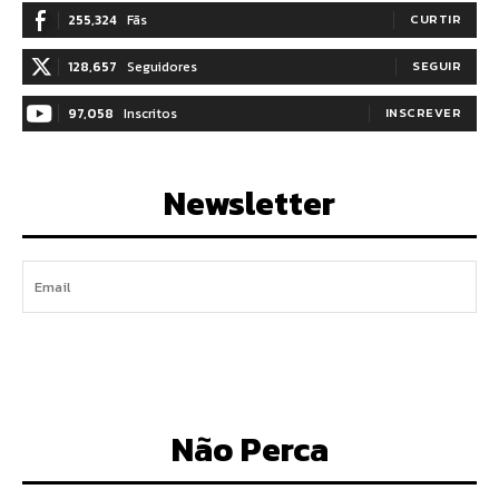
255,324
Fãs
CURTIR
128,657
Seguidores
SEGUIR
97,058
Inscritos
INSCREVER
Newsletter
I WANT IN
Não Perca