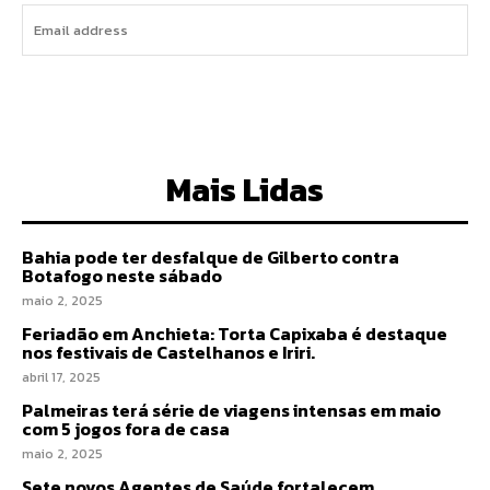
I WANT IN
Mais Lidas
Bahia pode ter desfalque de Gilberto contra
Botafogo neste sábado
maio 2, 2025
Feriadão em Anchieta: Torta Capixaba é destaque
nos festivais de Castelhanos e Iriri.
abril 17, 2025
Palmeiras terá série de viagens intensas em maio
com 5 jogos fora de casa
maio 2, 2025
Sete novos Agentes de Saúde fortalecem