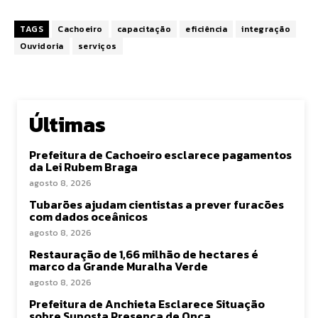
TAGS
Cachoeiro
capacitação
eficiência
integração
Ouvidoria
serviços
Últimas
Prefeitura de Cachoeiro esclarece pagamentos
da Lei Rubem Braga
agosto 8, 2026
Tubarões ajudam cientistas a prever furacões
com dados oceânicos
agosto 8, 2026
Restauração de 1,66 milhão de hectares é
marco da Grande Muralha Verde
agosto 8, 2026
Prefeitura de Anchieta Esclarece Situação
sobre Suposta Presença de Onça