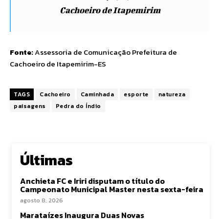
Cachoeiro de Itapemirim
Fonte:
Assessoria de Comunicação Prefeitura de
Cachoeiro de Itapemirim-ES
TAGS
Cachoeiro
Caminhada
esporte
natureza
paisagens
Pedra do Índio
Últimas
Anchieta FC e Iriri disputam o título do
Campeonato Municipal Master nesta sexta-feira
agosto 8, 2026
Marataízes Inaugura Duas Novas