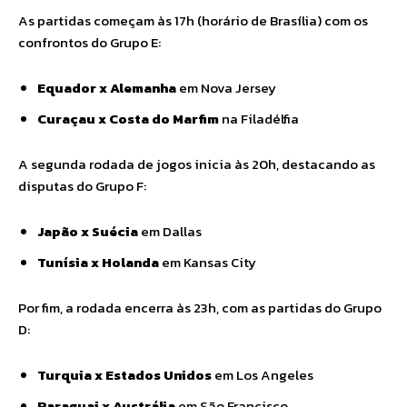
As partidas começam às 17h (horário de Brasília) com os
confrontos do Grupo E:
Equador x Alemanha
em Nova Jersey
Curaçau x Costa do Marfim
na Filadélfia
A segunda rodada de jogos inicia às 20h, destacando as
disputas do Grupo F:
Japão x Suécia
em Dallas
Tunísia x Holanda
em Kansas City
Por fim, a rodada encerra às 23h, com as partidas do Grupo
D:
Turquia x Estados Unidos
em Los Angeles
Paraguai x Austrália
em São Francisco