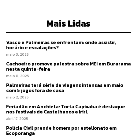
Mais Lidas
Vasco e Palmeiras se enfrentam: onde assistir,
horário e escalações?
maio 3, 2025
Cachoeiro promove palestra sobre MEI em Burarama
nesta quinta-feira
maio 8, 2025
Palmeiras terá série de viagens intensas em maio
com 5 jogos fora de casa
maio 2, 2025
Feriadão em Anchieta: Torta Capixaba é destaque
nos festivais de Castelhanos e Iriri.
abril 17, 2025
Polícia Civil prende homem por estelionato em
Ecoporanga