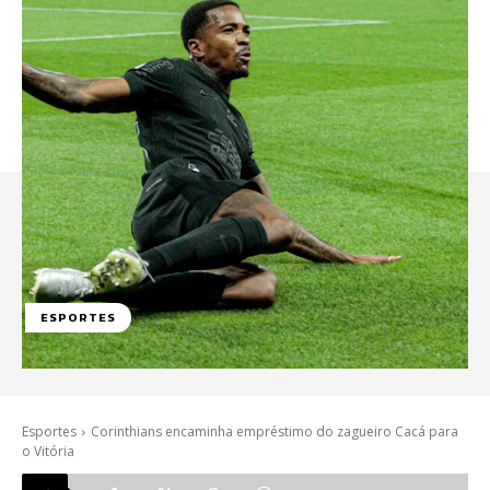
ESPORTES
Esportes
Corinthians encaminha empréstimo do zagueiro Cacá para
o Vitória