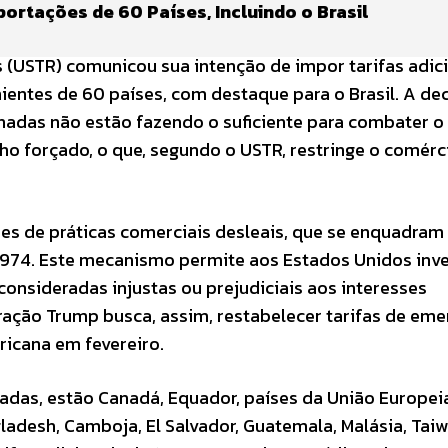
ortações de 60 Países, Incluindo o Brasil
 (USTR) comunicou sua intenção de impor tarifas adic
ientes de 60 países, com destaque para o Brasil. A de
nadas não estão fazendo o suficiente para combater o
o forçado, o que, segundo o USTR, restringe o comérc
es de práticas comerciais desleais, que se enquadram
1974. Este mecanismo permite aos Estados Unidos inve
 consideradas injustas ou prejudiciais aos interesses
ação Trump busca, assim, restabelecer tarifas de eme
icana em fevereiro.
icadas, estão Canadá, Equador, países da União Europei
gladesh, Camboja, El Salvador, Guatemala, Malásia, Taiw