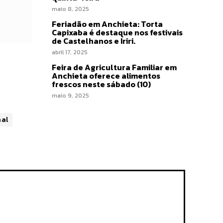
maio 8, 2025
Feriadão em Anchieta: Torta
Capixaba é destaque nos festivais
de Castelhanos e Iriri.
abril 17, 2025
Feira de Agricultura Familiar em
Anchieta oferece alimentos
frescos neste sábado (10)
maio 9, 2025
nal