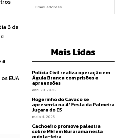
utros
I WANT IN
dia 6 de
ma
Mais Lidas
 a
Polícia Civil realiza operação em
e os EUA
Águia Branca com prisões e
apreensões
abril 20, 2026
Rogerinho do Cavaco se
apresenta na 4ª Festa da Palmeira
Juçara do ES
maio 4, 2025
Cachoeiro promove palestra
sobre MEI em Burarama nesta
quinta-feira