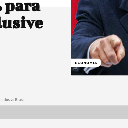
% para
lusive
ECONOMIA
nclusive Brasil