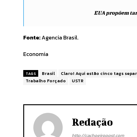
EUA propõem tari
Fonte:
Agencia Brasil.
Economia
Brasil
Claro! Aqui estão cinco tags separ
TAGS
Trabalho Forçado
USTR
Redação
http://cachoeiropost.com