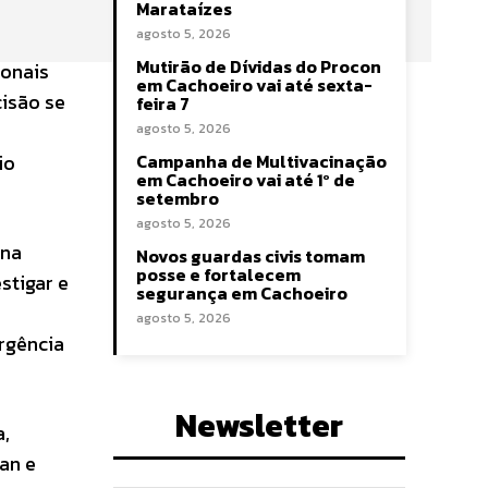
Marataízes
agosto 5, 2026
Mutirão de Dívidas do Procon
ionais
em Cachoeiro vai até sexta-
cisão se
feira 7
agosto 5, 2026
io
Campanha de Multivacinação
em Cachoeiro vai até 1º de
setembro
agosto 5, 2026
 na
Novos guardas civis tomam
posse e fortalecem
stigar e
segurança em Cachoeiro
agosto 5, 2026
rgência
Newsletter
a,
an e