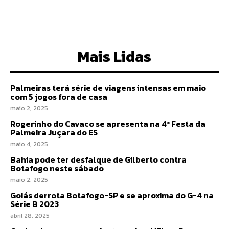
I WANT IN
Mais Lidas
Palmeiras terá série de viagens intensas em maio
com 5 jogos fora de casa
maio 2, 2025
Rogerinho do Cavaco se apresenta na 4ª Festa da
Palmeira Juçara do ES
maio 4, 2025
Bahia pode ter desfalque de Gilberto contra
Botafogo neste sábado
maio 2, 2025
Goiás derrota Botafogo-SP e se aproxima do G-4 na
Série B 2023
abril 28, 2025