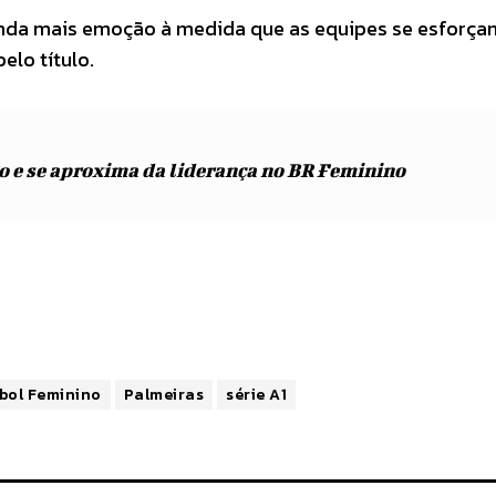
da mais emoção à medida que as equipes se esforça
elo título.
o e se aproxima da liderança no BR Feminino
bol Feminino
Palmeiras
série A1