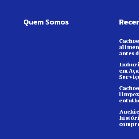
Quem Somos
Rece
Cachoe
alimen
antes d
Imburi
em Açã
Serviç
Cachoe
limpez
entulh
Anchie
histór
compro