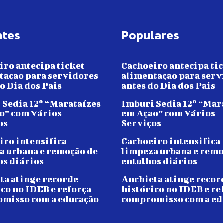
ntes
Populares
iro antecipa ticket-
Cachoeiro antecipa tic
tação para servidores
alimentação para serv
o Dia dos Pais
antes do Dia dos Pais
 Sedia 12º “Marataízes
Imburi Sedia 12º “Mar
o” com Vários
em Ação” com Vários
os
Serviços
iro intensifica
Cachoeiro intensifica
a urbana e remoção de
limpeza urbana e remo
os diários
entulhos diários
ta atinge recorde
Anchieta atinge recor
ico no IDEB e reforça
histórico no IDEB e re
misso com a educação
compromisso com a ed