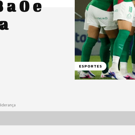
 a 0 e
a
ESPORTES
liderança