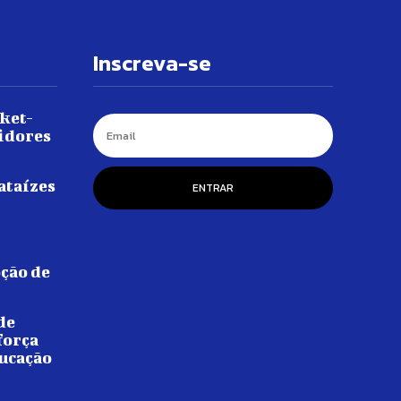
Inscreva-se
ket-
idores
ataízes
ENTRAR
ção de
de
força
ucação