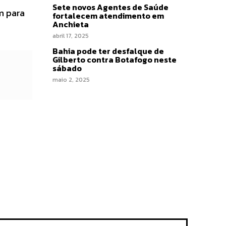
Sete novos Agentes de Saúde
m para
fortalecem atendimento em
Anchieta
abril 17, 2025
Bahia pode ter desfalque de
Gilberto contra Botafogo neste
sábado
maio 2, 2025