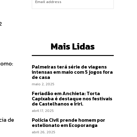
I WANT IN
2
Mais Lidas
como:
Palmeiras terá série de viagens
intensas em maio com 5 jogos fora
de casa
maio 2, 2025
Feriadão em Anchieta: Torta
Capixaba é destaque nos festivais
de Castelhanos e Iriri.
abril 17, 2025
cia de
Polícia Civil prende homem por
estelionato em Ecoporanga
abril 26, 2025