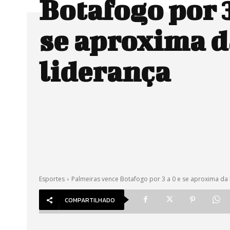
Botafogo por 3
se aproxima d
liderança
Esportes
Palmeiras vence Botafogo por 3 a 0 e se aproxima da 
COMPARTILHADO