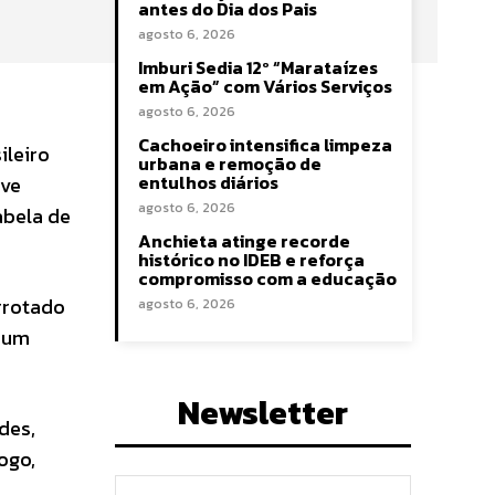
antes do Dia dos Pais
agosto 6, 2026
Imburi Sedia 12º “Marataízes
em Ação” com Vários Serviços
agosto 6, 2026
Cachoeiro intensifica limpeza
ileiro
urbana e remoção de
entulhos diários
eve
agosto 6, 2026
abela de
Anchieta atinge recorde
histórico no IDEB e reforça
compromisso com a educação
errotado
agosto 6, 2026
s um
Newsletter
des,
ogo,