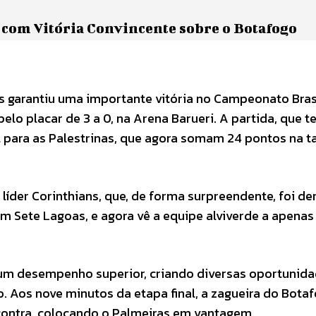
com Vitória Convincente sobre o Botafogo
as garantiu uma importante vitória no Campeonato Bras
elo placar de 3 a 0, na Arena Barueri. A partida, que t
al para as Palestrinas, que agora somam 24 pontos na t
líder Corinthians, que, de forma surpreendente, foi d
 em Sete Lagoas, e agora vê a equipe alviverde a apena
 um desempenho superior, criando diversas oportunida
 Aos nove minutos da etapa final, a zagueira do Botaf
ontra, colocando o Palmeiras em vantagem.