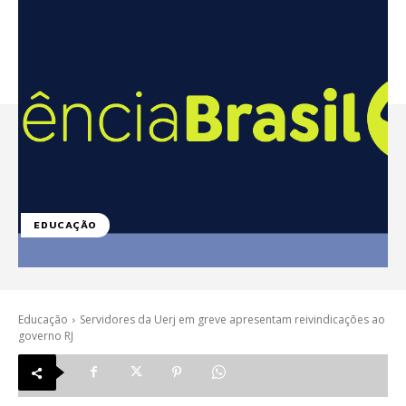
EDUCAÇÃO
Educação
Servidores da Uerj em greve apresentam reivindicações ao
governo RJ