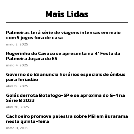
Mais Lidas
Palmeiras terá série de viagens intensas em maio
com 5 jogos fora de casa
maio 2, 2025
Rogerinho do Cavaco se apresenta na 4ª Festa da
Palmeira Juçara do ES
maio 4, 2025
Governo do ES anuncia horários especiais de ônibus
para feriadão
abril 19, 2025
Goiás derrota Botafogo-SP e se aproxima do G-4 na
Série B 2023
abril 28, 2025
Cachoeiro promove palestra sobre MEI em Burarama
nesta quinta-feira
maio 8, 2025