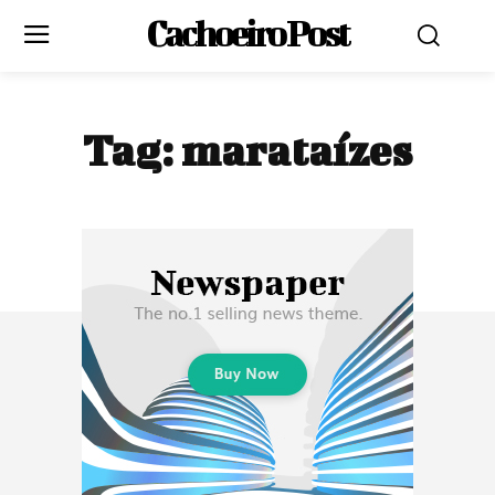
Cachoeiro Post
Tag:
marataízes