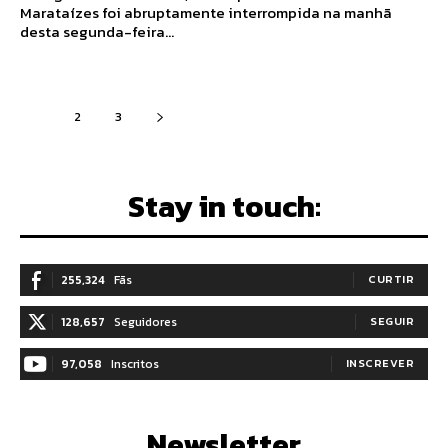
Marataízes foi abruptamente interrompida na manhã
desta segunda-feira...
1
2
3
Stay in touch:
255,324
Fãs
CURTIR
128,657
Seguidores
SEGUIR
97,058
Inscritos
INSCREVER
Newsletter