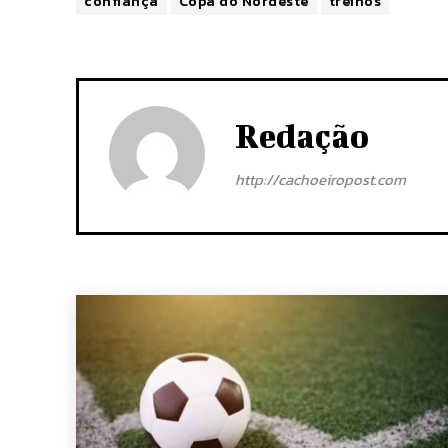
confiança
Copa do Nordeste
treinos
Redação
http://cachoeiropost.com