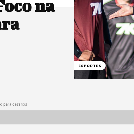
Foco na
ara
ESPORTES
ão para desafios