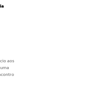
ia
ício aos
a uma
ncontro