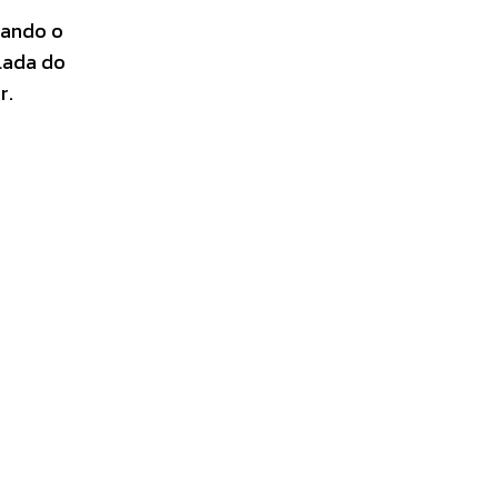
tando o
lada do
r.