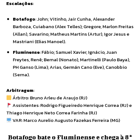
Escalações
:
Botafogo
: John; Vitinho, Jair Cunha, Alexander
Barboza, Cuiabano (Alex Telles); Gregore, Marlon Freitas
(Allan), Savarino; Matheus Martins (Artur), Igor Jesus e
Mastriani (Elias Manoel).
Fluminense
: Fábio; Samuel Xavier, Ignácio, Juan
Freytes, Renê; Bernal (Nonato), Martinelli (Paulo Baya),
PH Ganso (Lima); Arias, Germán Cano (Eve), Canobbio
(Serna).
Arbitragem
:
Árbitro: Bruno Arleu de Araujo (RJ)
Assistentes: Rodrigo Figueiredo Henrique Correa (RJ) e
Thiago Henrique Neto Correa Farinha (RJ)
VAR: Marco Aurelio Augusto Fazekas Ferreira (MG)
Botafogo bate o Fluminense e chega à 8ª