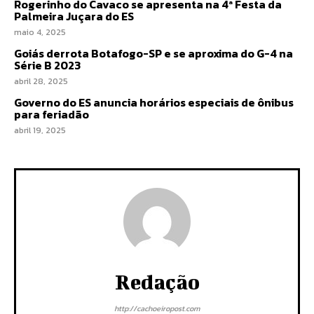
Rogerinho do Cavaco se apresenta na 4ª Festa da
Palmeira Juçara do ES
maio 4, 2025
Goiás derrota Botafogo-SP e se aproxima do G-4 na
Série B 2023
abril 28, 2025
Governo do ES anuncia horários especiais de ônibus
para feriadão
abril 19, 2025
Redação
http://cachoeiropost.com