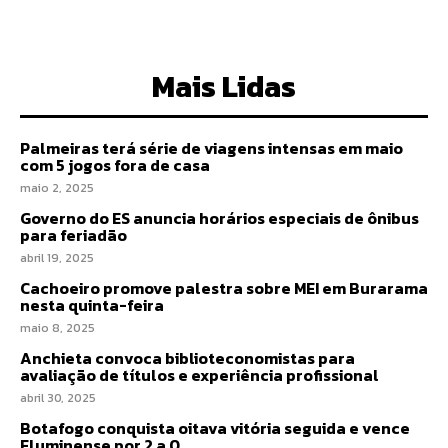
Mais Lidas
Palmeiras terá série de viagens intensas em maio
com 5 jogos fora de casa
maio 2, 2025
Governo do ES anuncia horários especiais de ônibus
para feriadão
abril 19, 2025
Cachoeiro promove palestra sobre MEI em Burarama
nesta quinta-feira
maio 8, 2025
Anchieta convoca biblioteconomistas para
avaliação de títulos e experiência profissional
abril 30, 2025
Botafogo conquista oitava vitória seguida e vence
Fluminense por 2 a 0